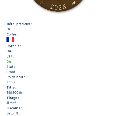
Métal précieux :
Or
Coffre :
Livrable :
Oui
LSP :
Oui
Etat :
Proof
Poids brut :
3.15 g
Titre :
999.900 ‰
Tirage :
Illimité
Fiscalité :
Jeton