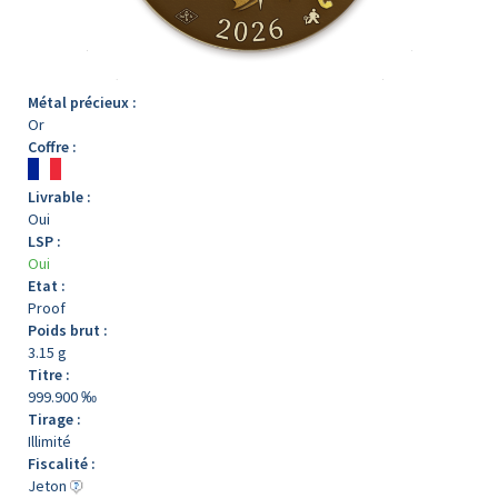
Métal précieux :
Or
Coffre :
Livrable :
Oui
LSP :
Oui
Etat :
Proof
Poids brut :
3.15 g
Titre :
999.900 ‰
Tirage :
Illimité
Fiscalité :
Jeton