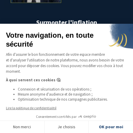
Surmonter l'inflation
Le monde est aujourd’hui confronté à une situation
extrêmement originale de chocs d’offres et de demandes,
avec une explosion des inégalités et du chômage. Tout ça
en plus de devoir faire face à l’immense défi de la
transition écologique. Circuits-courts ? Economie locale ?
Quelles solutions pour éviter le naufrage économique
alors que l’inflation fait son grand retour ?
Mercredi 30 novembre -
19h15
Dany Lang
Maître de conférence à l'Université Sorbonne Paris Nord. Membre des
Economistes atterrés.