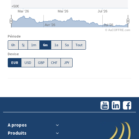
+50€
Mar '26
Mai '26
Jul '26
Avr '26
Jul '26
© AuCOFFRE.com
Période
6h
5j
1m
6m
1a
5a
Tout
Devise
EUR
USD
GBP
CHF
JPY
A propos
Produits