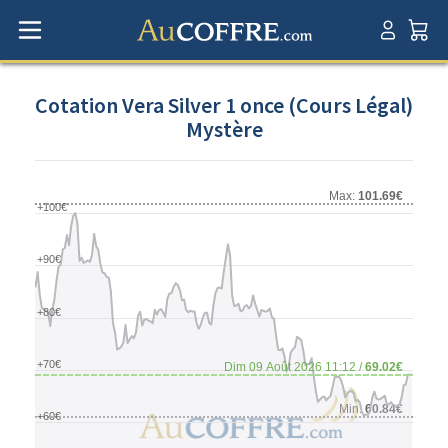
Cotation Vera Silver 1 once (Cours Légal)
Mystère
Max:
101.69€
+100€
+90€
+80€
+70€
Dim 09 Août 2026 11:12 /
69.02€
Min:
60.84€
+60€