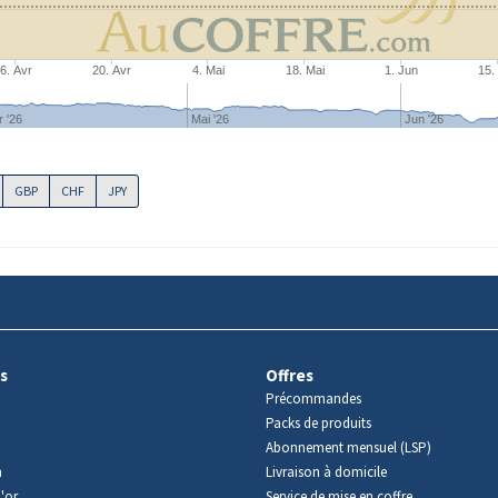
6. Avr
20. Avr
4. Mai
18. Mai
1. Jun
15.
r '26
Mai '26
Jun '26
GBP
CHF
JPY
s
Offres
Précommandes
Packs de produits
Abonnement mensuel (LSP)
m
Livraison à domicile
'or
Service de mise en coffre