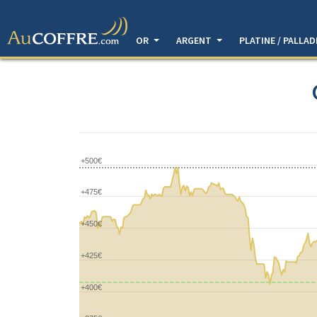
OR
ARGENT
PLATINE / PALLA
+500€
+475€
+450€
+425€
+400€