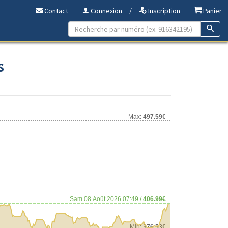
Contact
Connexion
/
Inscription
Panier
s
Max:
497.59€
Sam 08 Août 2026 07:49 /
406.99€
Min:
376.53€