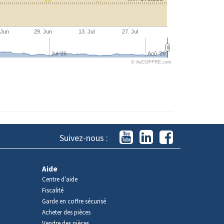
 Jun
29. Jun
13. Jul
27. Jul
Jul '26
Aoû '26
© AuCOFFRE.com
Suivez-nous :
Aide
Centre d'aide
Fiscalité
Garde en coffre sécurisé
Acheter des pièces
Vendre des pièces