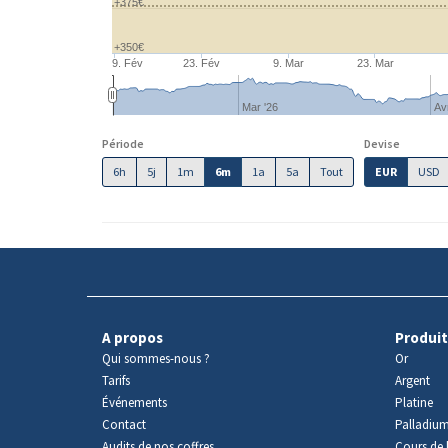
+375€
+350€
9. Fév
23. Fév
9. Mar
23. Mar
Mar '26
Av
Période
Devise
6h
5j
1m
6m
1a
5a
Tout
EUR
USD
A propos
Produit
Qui sommes-nous ?
Or
Tarifs
Argent
Événements
Platine
Contact
Palladiu
Audits de nos coffres
Cours de l