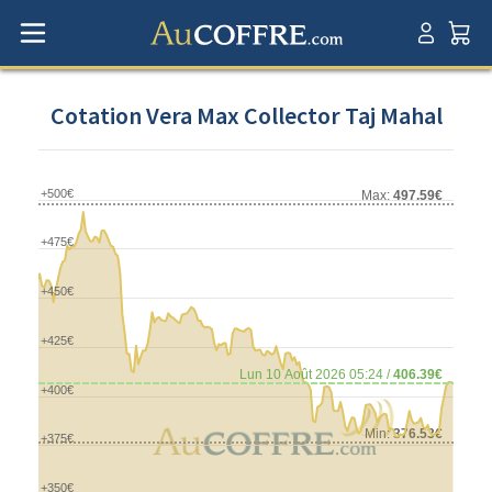
Cotation Vera Max Collector Taj Mahal
+500€
Max:
497.59€
+475€
+450€
+425€
Lun 10 Août 2026 05:24 /
406.39€
+400€
Min:
376.53€
+375€
+350€