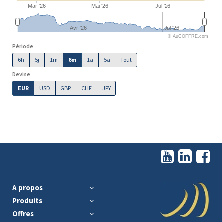
Mar '26
Mai '26
Jul '26
Avr '26
Jul '26
© AuCOFFRE.com
Période
6h
5j
1m
6m
1a
5a
Tout
Devise
EUR
USD
GBP
CHF
JPY
A propos
Produits
Offres