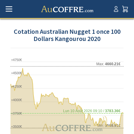
Cotation Australian Nugget 1 once 100
Dollars Kangourou 2020
+4750€
Max:
4660.21€
+4500€
+4250€
+4000€
Lun 10 Août 2026 09:10 /
3783.36€
+3750€
Min:
3508.91€
+3500€