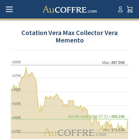
Cotation Vera Max Collector Vera
Memento
+500€
Max:
497.59€
+475€
+450€
+425€
Jeu 06 Août 2026 07:22 /
400.19€
+400€
Min:
376.53€
+375€