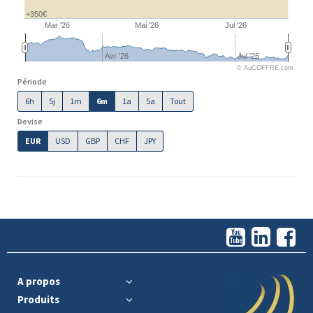
+350€
Mar '26
Mai '26
Jul '26
Avr '26
Jul '26
© AuCOFFRE.com
Période
6h
5j
1m
6m
1a
5a
Tout
Devise
EUR
USD
GBP
CHF
JPY
A propos
Produits