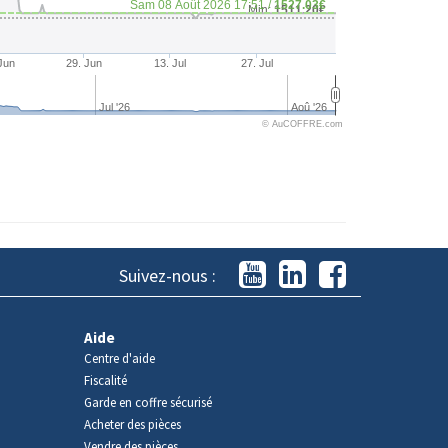
Sam 08 Août 2026 17:51 /
1527.03€
Min:
1511.20€
Jun
29. Jun
13. Jul
27. Jul
Jul '26
Aoû '26
© AuCOFFRE.com
Suivez-nous :
Aide
Centre d'aide
Fiscalité
Garde en coffre sécurisé
Acheter des pièces
Vendre des pièces