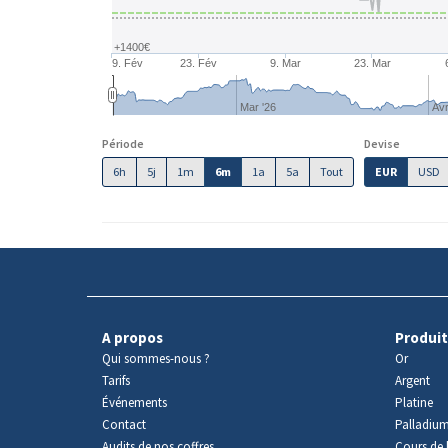
+1400€
9. Fév
23. Fév
9. Mar
23. Mar
Mar '26
Avr
Période
Devise
6h
5j
1m
6m
1a
5a
Tout
EUR
USD
A propos
Produit
Qui sommes-nous ?
Or
Tarifs
Argent
Événements
Platine
Contact
Palladiu
Audits de nos coffres
Cours de l