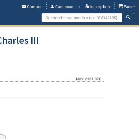
Contact
Connexion
/
Inscription
Panier
harles III
Max:
2161.97€