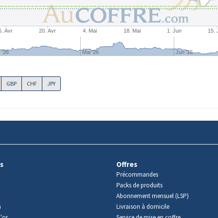
6. Avr
20. Avr
4. Mai
18. Mai
1. Jun
15. 
 '26
Mai '26
Jun '26
GBP
CHF
JPY
s
Offres
Précommandes
Packs de produits
Abonnement mensuel (LSP)
m
Livraison à domicile
'or
Service de mise en coffre