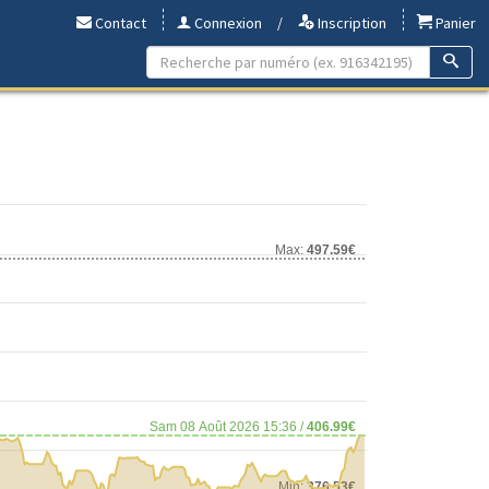
Contact
Connexion
/
Inscription
Panier
a
Max:
497.59€
Sam 08 Août 2026 15:36 /
406.99€
Min:
376.53€