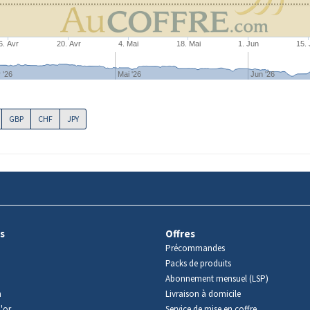
6. Avr
20. Avr
4. Mai
18. Mai
1. Jun
15.
 '26
Mai '26
Jun '26
GBP
CHF
JPY
s
Offres
Précommandes
Packs de produits
Abonnement mensuel (LSP)
m
Livraison à domicile
'or
Service de mise en coffre