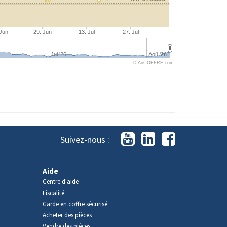
 Jun
29. Jun
13. Jul
27. Jul
Jul '26
Aoû '26
© AuCOFFRE.com
Suivez-nous :
Aide
Centre d'aide
Fiscalité
Garde en coffre sécurisé
Acheter des pièces
Vendre des pièces