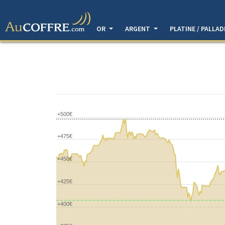
OR
ARGENT
PLATINE / PALLA
+500€
+475€
+450€
+425€
+400€