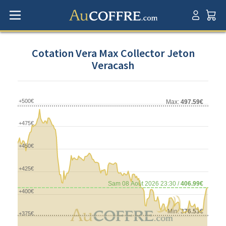
Cotation Vera Max Collector Jeton
Veracash
+500€
Max:
497.59€
+475€
+450€
+425€
Sam 08 Août 2026 23:30 /
406.99€
+400€
Min:
376.53€
+375€