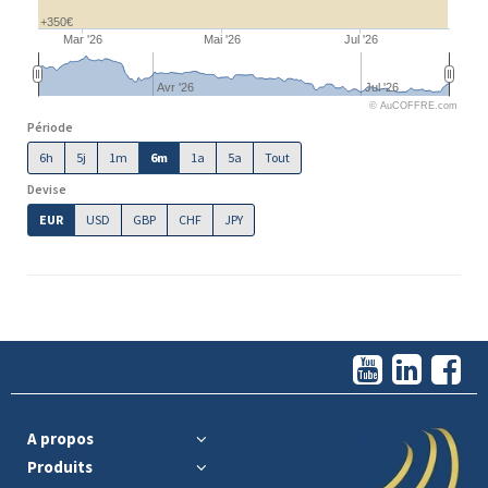
+350€
Mar '26
Mai '26
Jul '26
Avr '26
Jul '26
© AuCOFFRE.com
Période
6h
5j
1m
6m
1a
5a
Tout
Devise
EUR
USD
GBP
CHF
JPY
A propos
Produits