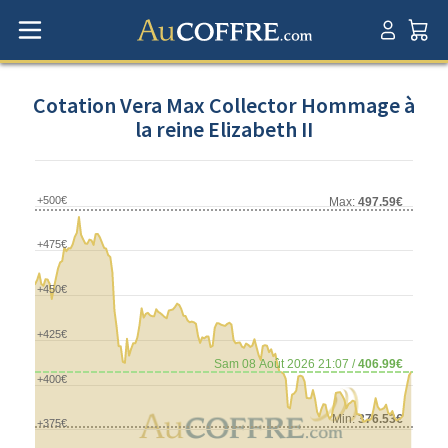
Cotation Vera Max Collector Hommage à
la reine Elizabeth II
+500€
Max:
497.59€
+475€
+450€
+425€
Sam 08 Août 2026 21:07 /
406.99€
+400€
Min:
376.53€
+375€