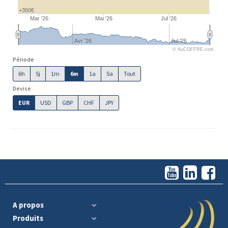
+350€
Mar '26
Mai '26
Jul '26
Avr '26
Jul '26
© AuCOFFRE.com
Période
6h
5j
1m
6m
1a
5a
Tout
Devise
EUR
USD
GBP
CHF
JPY
A propos
Produits