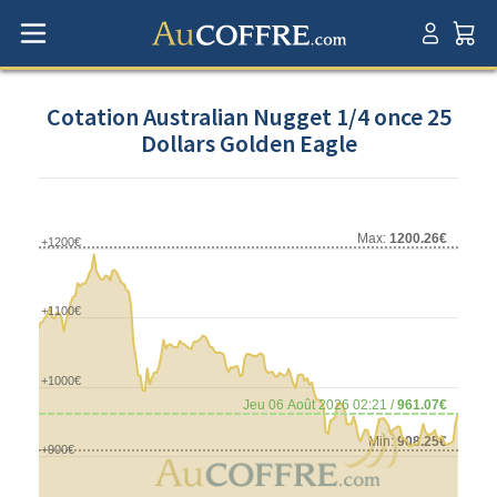
Cotation Australian Nugget 1/4 once 25
Dollars Golden Eagle
Max:
1200.26€
+1200€
+1100€
+1000€
Jeu 06 Août 2026 02:21 /
961.07€
Min:
908.25€
+900€