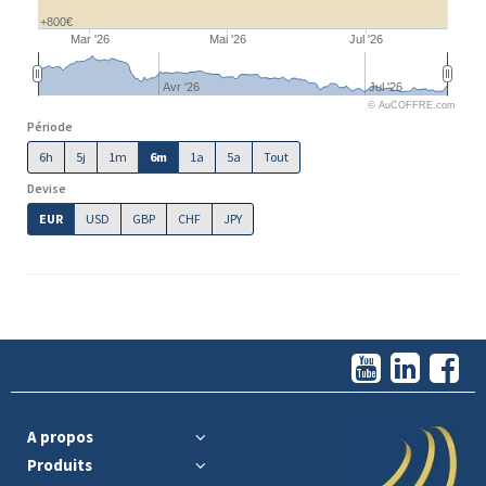
+800€
Mar '26
Mai '26
Jul '26
Avr '26
Jul '26
© AuCOFFRE.com
Période
6h
5j
1m
6m
1a
5a
Tout
Devise
EUR
USD
GBP
CHF
JPY
A propos
Produits