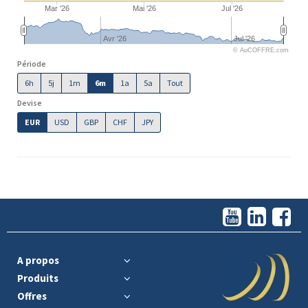
Mar '26
Mai '26
Jul '26
Avr '26
Jul '26
© AuCOFFRE.com
Période
6h
5j
1m
6m
1a
5a
Tout
Devise
EUR
USD
GBP
CHF
JPY
A propos
Produits
Offres