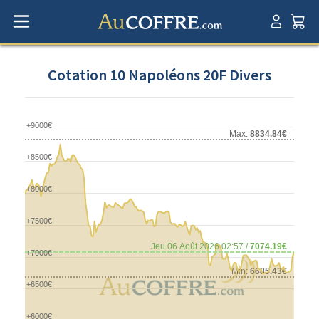
Cotation 10 Napoléons 20F Divers
+9000€
Max:
8834.84€
+8500€
+8000€
+7500€
Jeu 06 Août 2026 02:57 /
7074.19€
+7000€
Min:
6685.43€
+6500€
+6000€