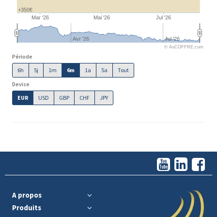
+350€
Mar '26
Mai '26
Jul '26
Avr '26
Jul '26
© AuCOFFRE.com
Période
6h
5j
1m
6m
1a
5a
Tout
Devise
EUR
USD
GBP
CHF
JPY
A propos
Produits