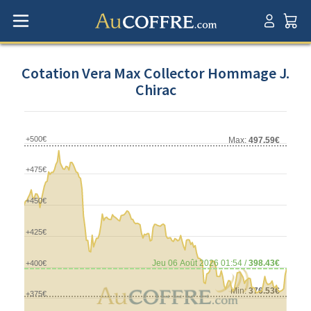
Cotation Vera Max Collector Hommage J.
Chirac
+500€
Max:
497.59€
+475€
+450€
+425€
Jeu 06 Août 2026 01:54 /
398.43€
+400€
Min:
376.53€
+375€