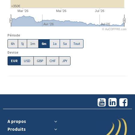
+350€
Mar '26
Mai '26
Jul '26
Avr '26
Jul '26
© AuCOFFRE.com
Période
6h
5j
1m
6m
1a
5a
Tout
Devise
EUR
USD
GBP
CHF
JPY
A propos
Produits