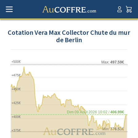
Cotation Vera Max Collector Chute du mur
de Berlin
+500€
Max:
497.59€
+475€
+450€
+425€
Dim 09 Août 2026 10:02 /
406.99€
+400€
Min:
376.53€
+375€