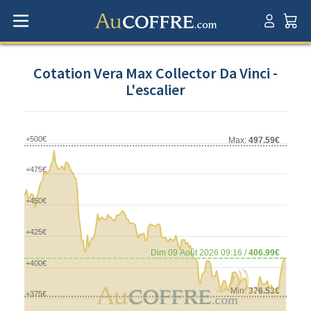
Cotation Vera Max Collector Da Vinci -
L'escalier
+500€
Max:
497.59€
+475€
+450€
+425€
Dim 09 Août 2026 09:16 /
406.99€
+400€
Min:
376.53€
+375€