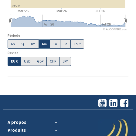
+350€
Mar '26
Mai '26
Jul '26
Avr '26
Jul '26
© AuCOFFRE.com
Période
6h
5j
1m
6m
1a
5a
Tout
Devise
EUR
USD
GBP
CHF
JPY
A propos
Produits