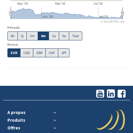
Mar '26
Mai '26
Jul '26
Avr '26
Jul '26
© AuCOFFRE.com
Période
6h
5j
1m
6m
1a
5a
Tout
Devise
EUR
USD
GBP
CHF
JPY
A propos
Produits
Offres