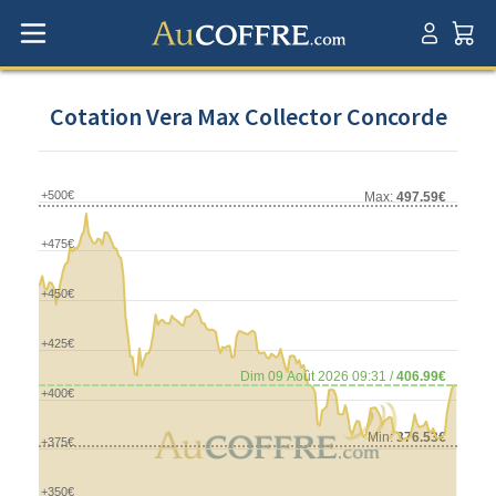
Cotation Vera Max Collector Concorde
+500€
Max:
497.59€
+475€
+450€
+425€
Dim 09 Août 2026 09:31 /
406.99€
+400€
Min:
376.53€
+375€
+350€