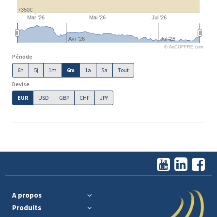
+350€
Mar '26
Mai '26
Jul '26
Avr '26
Jul '26
© AuCOFFRE.com
Période
6h
5j
1m
6m
1a
5a
Tout
Devise
EUR
USD
GBP
CHF
JPY
A propos
Produits