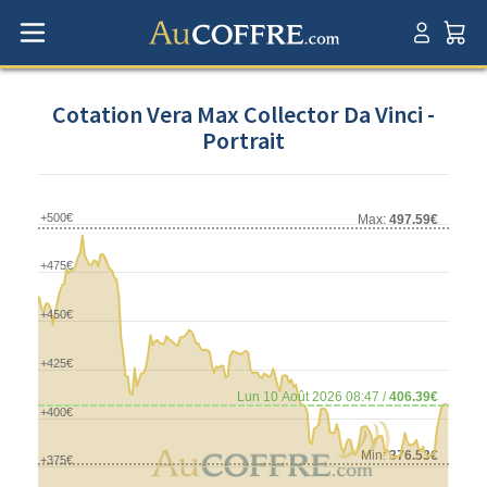
Cotation Vera Max Collector Da Vinci -
Portrait
+500€
Max:
497.59€
+475€
+450€
+425€
Lun 10 Août 2026 08:47 /
406.39€
+400€
Min:
376.53€
+375€