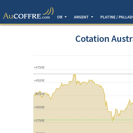
OR
ARGENT
PLATINE / PALLA
Cotation Aust
+4750€
+4500€
+4250€
+4000€
+3750€