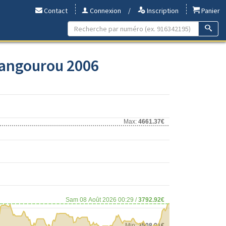
Contact
Connexion
/
Inscription
Panier
Kangourou 2006
Max:
4661.37€
Sam 08 Août 2026 00:29 /
3792.92€
Min:
3508.91€