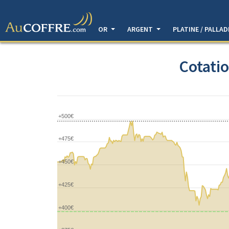
OR
ARGENT
PLATINE / PALLA
Cotatio
+500€
+475€
+450€
+425€
+400€