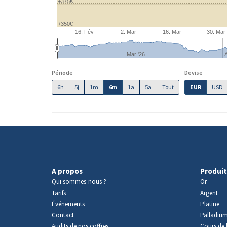
+375€
+350€
16. Fév
2. Mar
16. Mar
30. Mar
Mar '26
A
Période
Devise
6h
5j
1m
6m
1a
5a
Tout
EUR
USD
A propos
Produit
Qui sommes-nous ?
Or
Tarifs
Argent
Événements
Platine
Contact
Palladiu
Audits de nos coffres
Cours de l