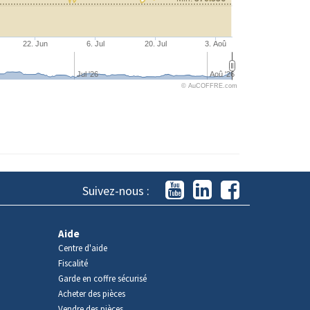
22. Jun
6. Jul
20. Jul
3. Aoû
Jul '26
Aoû '26
© AuCOFFRE.com
Suivez-nous :
Aide
Centre d'aide
Fiscalité
Garde en coffre sécurisé
Acheter des pièces
Vendre des pièces