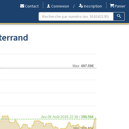
Contact
Connexion
/
Inscription
Panier
tterrand
Max:
497.59€
Jeu 06 Août 2026 22:36 /
398.56€
Min:
376.53€