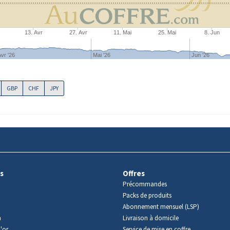
13. Avr
27. Avr
11. Mai
25. Mai
8. Jun
vr '26
Mai '26
Jun '26
GBP
CHF
JPY
s
Offres
Précommandes
Packs de produits
Abonnement mensuel (LSP)
m
Livraison à domicile
'or
Service de mise en coffre