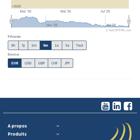
+350€
Mar '26
Mai '26
Jul '26
Avr '26
Jul '26
© AuCOFFRE.com
Période
6h
5j
1m
6m
1a
5a
Tout
Devise
EUR
USD
GBP
CHF
JPY
A propos
Produits