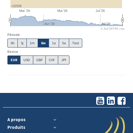
+3250€
Mar '26
Mai '26
Jul '26
Avr '26
Jul '26
© AuCOFFRE.com
Période
6h
5j
1m
6m
1a
5a
Tout
Devise
EUR
USD
GBP
CHF
JPY
A propos
Produits