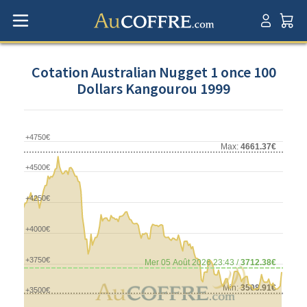
Cotation Australian Nugget 1 once 100
Dollars Kangourou 1999
+4750€
Max:
4661.37€
+4500€
+4250€
+4000€
+3750€
Mer 05 Août 2026 23:43 /
3712.38€
Min:
3508.91€
+3500€