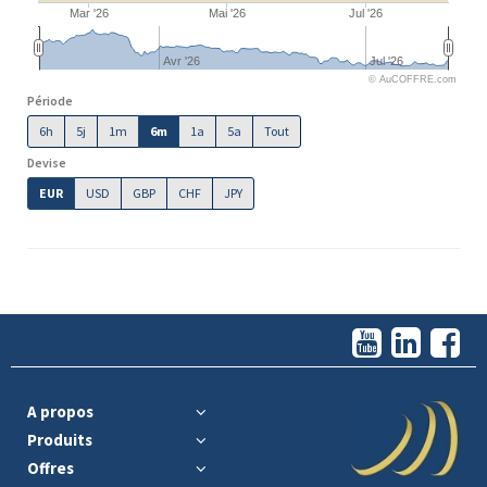
Mar '26
Mai '26
Jul '26
Avr '26
Jul '26
© AuCOFFRE.com
Période
6h
5j
1m
6m
1a
5a
Tout
Devise
EUR
USD
GBP
CHF
JPY
A propos
Produits
Offres