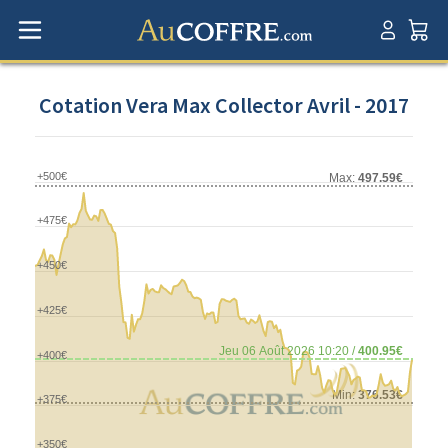
Cotation Vera Max Collector Avril - 2017
+500€
Max:
497.59€
+475€
+450€
+425€
Jeu 06 Août 2026 10:20 /
400.95€
+400€
Min:
376.53€
+375€
+350€