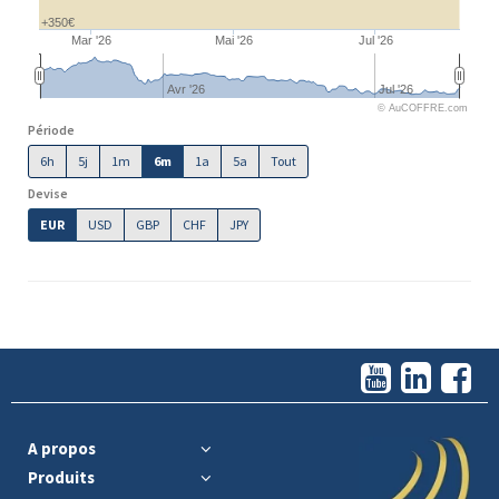
+350€
Mar '26
Mai '26
Jul '26
Avr '26
Jul '26
© AuCOFFRE.com
Période
6h
5j
1m
6m
1a
5a
Tout
Devise
EUR
USD
GBP
CHF
JPY
A propos
Produits