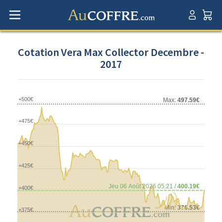
Cotation Vera Max Collector Decembre -
2017
+500€
Max:
497.59€
+475€
+450€
+425€
Jeu 06 Août 2026 05:21 /
400.19€
+400€
Min:
376.53€
+375€