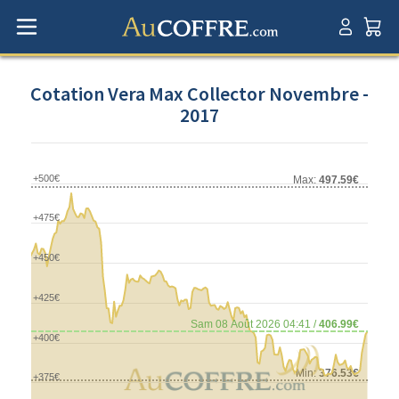
Cotation Vera Max Collector Novembre -
2017
+500€
Max:
497.59€
+475€
+450€
+425€
Sam 08 Août 2026 04:41 /
406.99€
+400€
Min:
376.53€
+375€