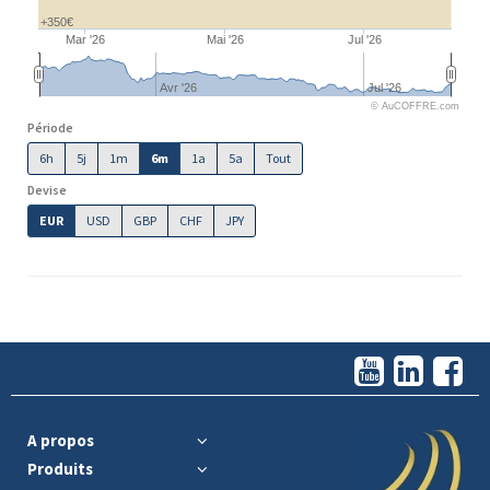
+350€
Mar '26
Mai '26
Jul '26
Avr '26
Jul '26
© AuCOFFRE.com
Période
6h
5j
1m
6m
1a
5a
Tout
Devise
EUR
USD
GBP
CHF
JPY
A propos
Produits