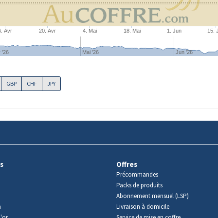
6. Avr
20. Avr
4. Mai
18. Mai
1. Jun
15. 
 '26
Mai '26
Jun '26
GBP
CHF
JPY
s
Offres
Précommandes
Packs de produits
Abonnement mensuel (LSP)
m
Livraison à domicile
'or
Service de mise en coffre