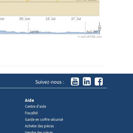
Jun
29. Jun
13. Jul
27. Jul
Jul '26
Aoû '26
© AuCOFFRE.com
Suivez-nous :
Aide
Centre d'aide
Fiscalité
Garde en coffre sécurisé
Acheter des pièces
Vendre des pièces