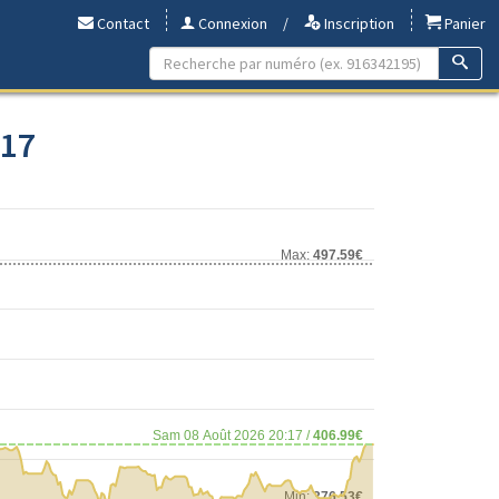
Contact
Connexion
/
Inscription
Panier
017
Max:
497.59€
Sam 08 Août 2026 20:17 /
406.99€
Min:
376.53€