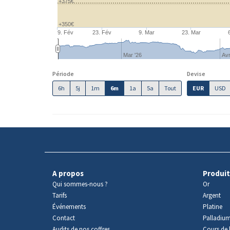
+375€
+350€
9. Fév
23. Fév
9. Mar
23. Mar
Mar '26
Avr
Période
Devise
6h
5j
1m
6m
1a
5a
Tout
EUR
USD
A propos
Produit
Qui sommes-nous ?
Or
Tarifs
Argent
Événements
Platine
Contact
Palladiu
Audits de nos coffres
Cours de l