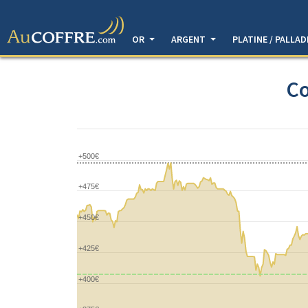
OR
ARGENT
PLATINE / PALLA
Co
+500€
+475€
+450€
+425€
+400€