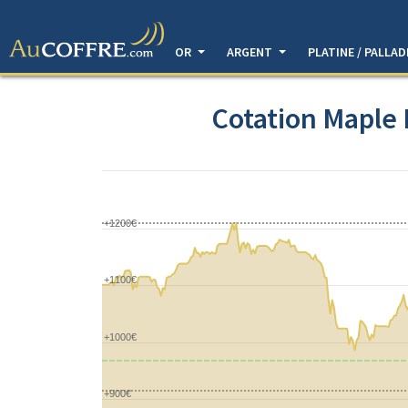
OR
ARGENT
PLATINE / PALLA
Cotation Maple L
+1200€
+1100€
+1000€
+900€