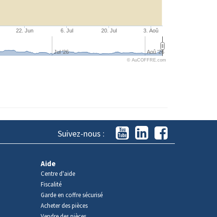
22. Jun
6. Jul
20. Jul
3. Aoû
Jul '26
Aoû '26
© AuCOFFRE.com
Suivez-nous :
Aide
Centre d'aide
Fiscalité
Garde en coffre sécurisé
Acheter des pièces
Vendre des pièces