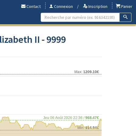
Contact
Connexion
/
Inscription
Panier
izabeth II - 9999
Max:
1209.10€
Jeu 06 Août 2026 22:36 /
968.47€
Min:
914.94€