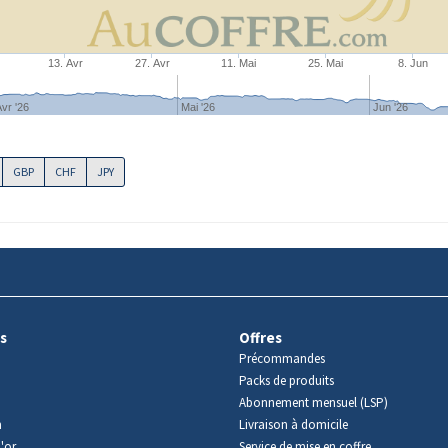
13. Avr
27. Avr
11. Mai
25. Mai
8. Jun
vr '26
Mai '26
Jun '26
GBP
CHF
JPY
s
Offres
Précommandes
Packs de produits
Abonnement mensuel (LSP)
m
Livraison à domicile
'or
Service de mise en coffre