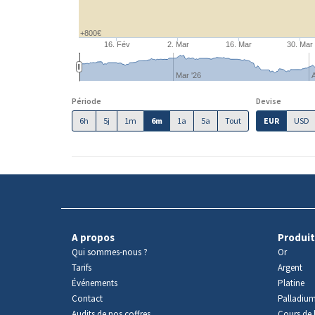
+800€
16. Fév
2. Mar
16. Mar
30. Mar
Mar '26
A
Période
Devise
6h
5j
1m
6m
1a
5a
Tout
EUR
USD
A propos
Produit
Qui sommes-nous ?
Or
Tarifs
Argent
Événements
Platine
Contact
Palladiu
Audits de nos coffres
Cours de l