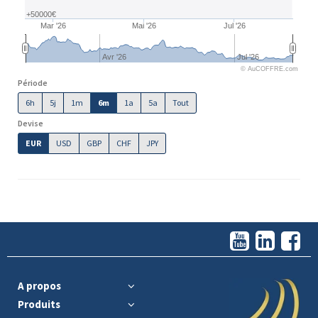
+50000€
Mar '26
Mai '26
Jul '26
Avr '26
Jul '26
© AuCOFFRE.com
Période
6h
5j
1m
6m
1a
5a
Tout
Devise
EUR
USD
GBP
CHF
JPY
A propos
Produits