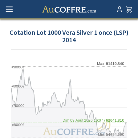
Cotation Lot 1000 Vera Silver 1 once (LSP)
2014
Max:
91410.84€
+90000€
+80000€
+70000€
Dim 09 Août 2026 16:07 /
62041.81€
+60000€
Min:
54694.69€