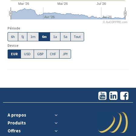
Mar '26
Mai '26
Jul '26
Avr '26
Jul '26
© AuCOFFRE.com
Période
6h
5j
1m
6m
1a
5a
Tout
Devise
EUR
USD
GBP
CHF
JPY
A propos
Produits
Offres