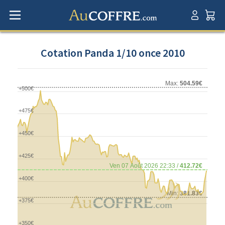
Cotation Panda 1/10 once 2010
Max:
504.59€
+500€
+475€
+450€
+425€
Ven 07 Août 2026 22:33 /
412.72€
+400€
Min:
381.83€
+375€
+350€