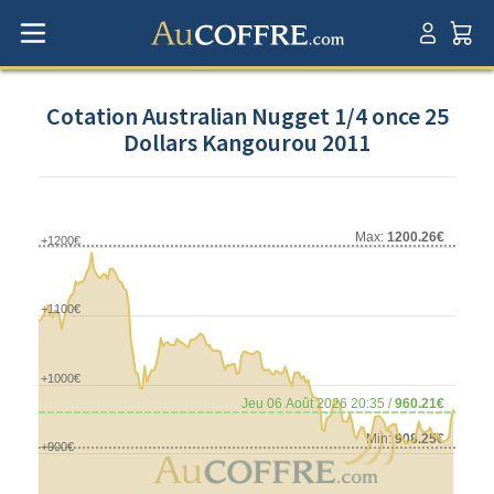
Cotation Australian Nugget 1/4 once 25
Dollars Kangourou 2011
Max:
1200.26€
+1200€
+1100€
+1000€
Jeu 06 Août 2026 20:35 /
960.21€
Min:
908.25€
+900€