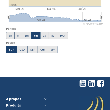
+800€
Mar '26
Mai '26
Jul '26
Avr '26
Jul '26
© AuCOFFRE.com
Période
6h
5j
1m
6m
1a
5a
Tout
Devise
EUR
USD
GBP
CHF
JPY
A propos
Produits