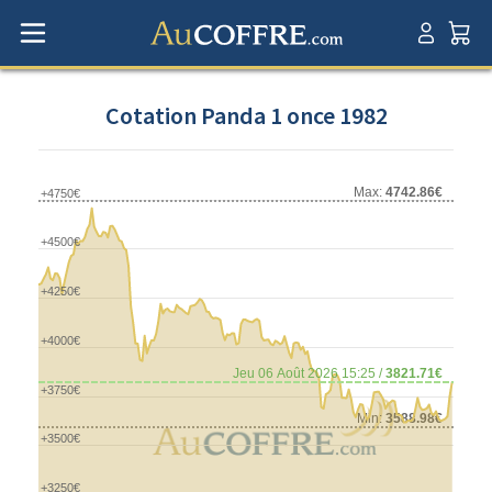
Cotation Panda 1 once 1982
Max:
4742.86€
+4750€
+4500€
+4250€
+4000€
Jeu 06 Août 2026 15:25 /
3821.71€
+3750€
Min:
3588.98€
+3500€
+3250€