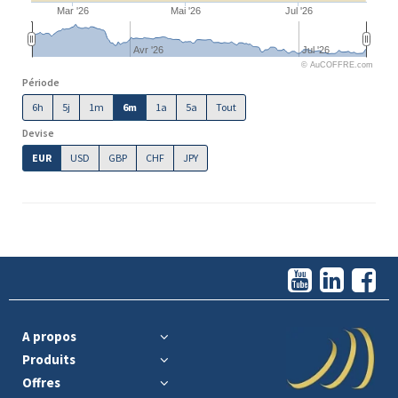
Mar '26
Mai '26
Jul '26
Avr '26
Jul '26
© AuCOFFRE.com
Période
6h
5j
1m
6m
1a
5a
Tout
Devise
EUR
USD
GBP
CHF
JPY
A propos
Produits
Offres