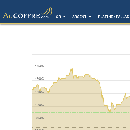
OR
ARGENT
PLATINE / PALLA
+4750€
+4500€
+4250€
+4000€
+3750€