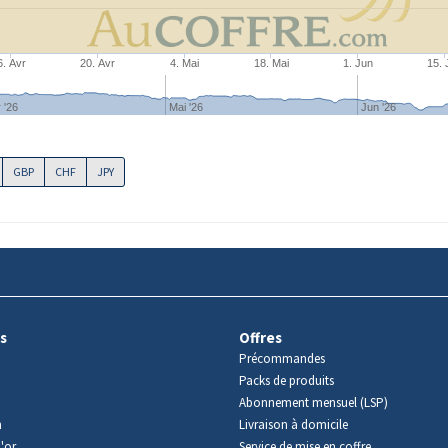
6. Avr
20. Avr
4. Mai
18. Mai
1. Jun
15. 
 '26
Mai '26
Jun '26
GBP
CHF
JPY
s
Offres
Précommandes
Packs de produits
Abonnement mensuel (LSP)
m
Livraison à domicile
'or
Service de mise en coffre