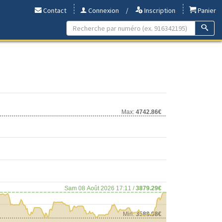
Contact
Connexion
/
Inscription
Panier
Max:
4742.86€
Sam 08 Août 2026 17:11 /
3879.29€
Min:
3588.98€