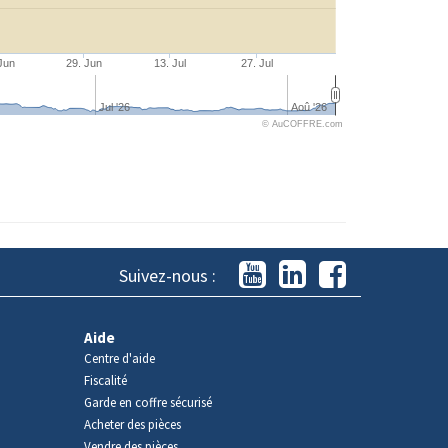
Jun
29. Jun
13. Jul
27. Jul
Jul '26
Aoû '26
© AuCOFFRE.com
Suivez-nous :
Aide
Centre d'aide
Fiscalité
Garde en coffre sécurisé
Acheter des pièces
Vendre des pièces