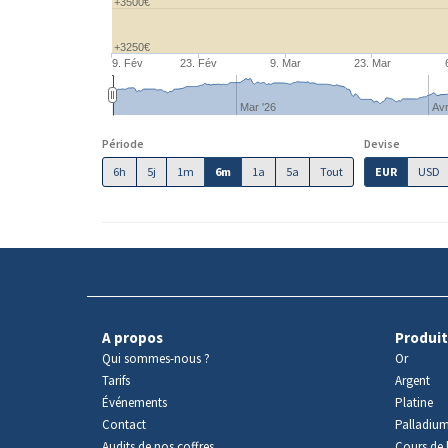
+3500€
+3250€
9. Fév
23. Fév
9. Mar
23. Mar
Mar '26
Avr
Période
Devise
6h
5j
1m
6m
1a
5a
Tout
EUR
USD
A propos
Produit
Qui sommes-nous ?
Or
Tarifs
Argent
Événements
Platine
Contact
Palladiu
Audits de nos coffres
Cours de l