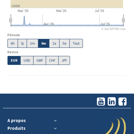
+545€
Mar '26
Mai '26
Jul '26
Avr '26
Jul '26
© AuCOFFRE.com
Période
6h
5j
1m
6m
1a
5a
Tout
Devise
EUR
USD
GBP
CHF
JPY
A propos
Produits