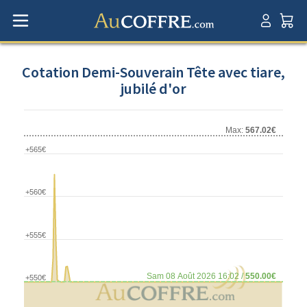
Cotation Demi-Souverain Tête avec tiare,
jubilé d'or
Max:
567.02€
+565€
+560€
+555€
Sam 08 Août 2026 16:02 /
550.00€
+550€