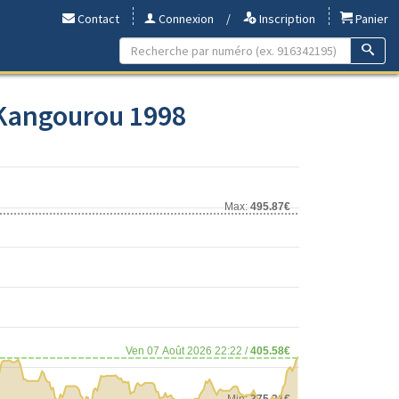
Contact
Connexion
/
Inscription
Panier
 Kangourou 1998
Max:
495.87€
Ven 07 Août 2026 22:22 /
405.58€
Min:
375.21€