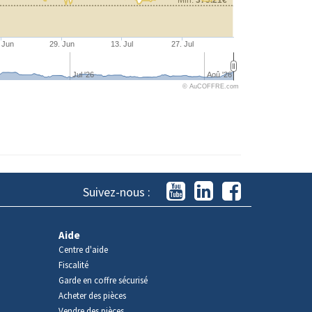
 Jun
29. Jun
13. Jul
27. Jul
Jul '26
Aoû '26
© AuCOFFRE.com
Suivez-nous :
Aide
Centre d'aide
Fiscalité
Garde en coffre sécurisé
Acheter des pièces
Vendre des pièces