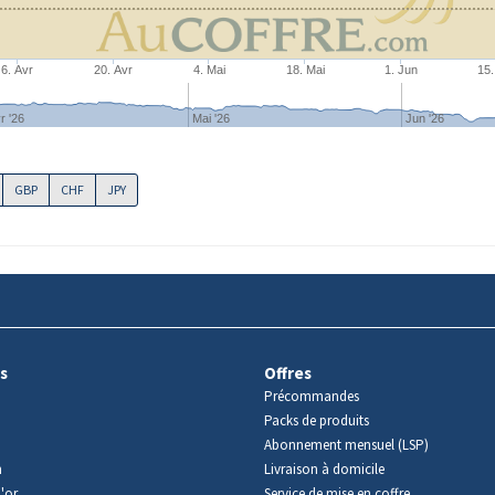
6. Avr
20. Avr
4. Mai
18. Mai
1. Jun
15.
r '26
Mai '26
Jun '26
GBP
CHF
JPY
s
Offres
Précommandes
Packs de produits
Abonnement mensuel (LSP)
m
Livraison à domicile
'or
Service de mise en coffre