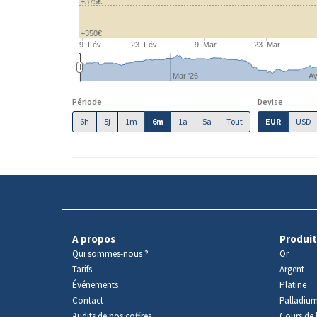
+375€
+350€
9. Fév
23. Fév
9. Mar
23. Mar
Mar '26
Av
Période
Devise
6h
5j
1m
6m
1a
5a
Tout
EUR
USD
A propos
Produit
Qui sommes-nous ?
Or
Tarifs
Argent
Événements
Platine
Contact
Palladiu
Audits de nos coffres
Cours de l