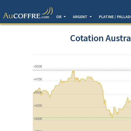
OR
ARGENT
PLATINE / PALLA
Cotation Austr
+500€
+475€
+450€
+425€
+400€