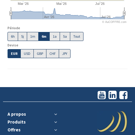
Mar '26
Mai '26
Jul '26
Avr '26
Jul '26
© AuCOFFRE.com
Période
6h
5j
1m
6m
1a
5a
Tout
Devise
EUR
USD
GBP
CHF
JPY
A propos
Produits
Offres