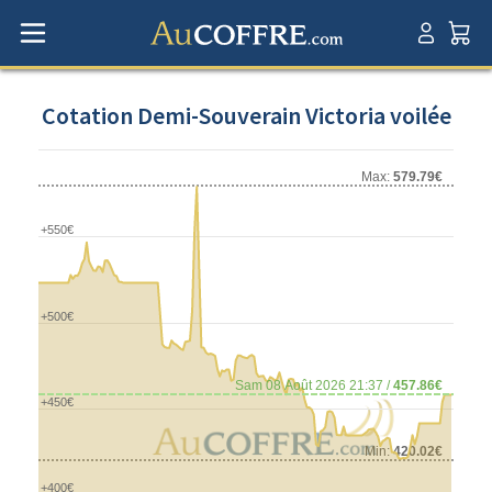
Cotation Demi-Souverain Victoria voilée
Max:
579.79€
+550€
+500€
Sam 08 Août 2026 21:37 /
457.86€
+450€
Min:
420.02€
+400€