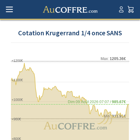
Cotation Krugerrand 1/4 once SANS
Max:
1205.36€
+1200€
+1100€
+1000€
Dim 09 Août 2026 07:07 /
985.67€
Min:
911.91€
+900€
+800€