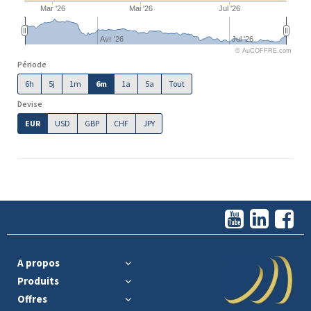
Mar '26
Mai '26
Jul '26
Avr '26
Jul '26
© AuCOFFRE.com
Période
6h
5j
1m
6m
1a
5a
Tout
Devise
EUR
USD
GBP
CHF
JPY
A propos
Produits
Offres