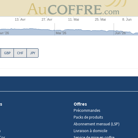
13. Avr
27. Avr
11. Mai
25. Mai
8. Jun
vr '26
Mai '26
Jun '26
GBP
CHF
JPY
s
Offres
Précommandes
Packs de produits
Abonnement mensuel (LSP)
m
Livraison à domicile
'or
Service de mise en coffre