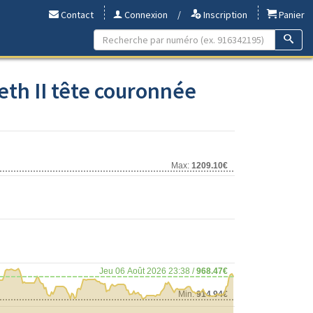
Contact
Connexion
/
Inscription
Panier
eth II tête couronnée
Max:
1209.10€
Jeu 06 Août 2026 23:38 /
968.47€
Min:
914.94€