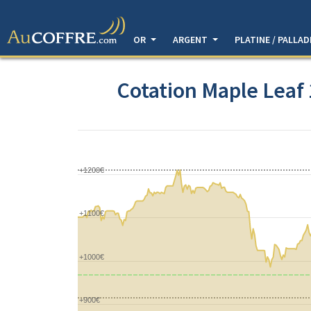
OR
ARGENT
PLATINE / PALLA
Cotation Maple Leaf 
+1200€
+1100€
+1000€
+900€