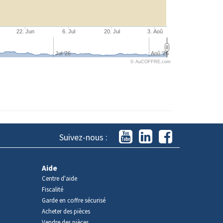
22. Jun
6. Jul
20. Jul
3. Aoû
Jul '26
Aoû '26
© AuCOFFRE.com
Suivez-nous :
Aide
Centre d'aide
Fiscalité
Garde en coffre sécurisé
Acheter des pièces
Vendre des pièces