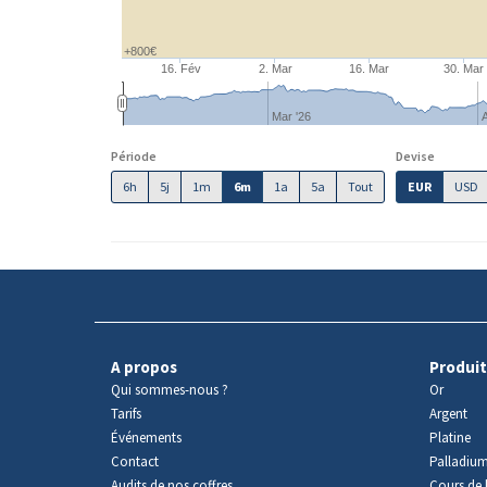
+800€
16. Fév
2. Mar
16. Mar
30. Mar
Mar '26
A
Période
Devise
6h
5j
1m
6m
1a
5a
Tout
EUR
USD
A propos
Produit
Qui sommes-nous ?
Or
Tarifs
Argent
Événements
Platine
Contact
Palladiu
Audits de nos coffres
Cours de l