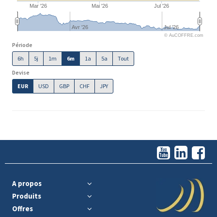
Mar '26
Mai '26
Jul '26
Avr '26
Jul '26
© AuCOFFRE.com
Période
6h
5j
1m
6m
1a
5a
Tout
Devise
EUR
USD
GBP
CHF
JPY
A propos
Produits
Offres