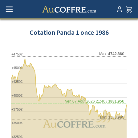
Cotation Panda 1 once 1986
Max:
4742.86€
+4750€
+4500€
+4250€
+4000€
Ven 07 Août 2026 21:46 /
3881.95€
+3750€
Min:
3588.98€
+3500€
+3250€