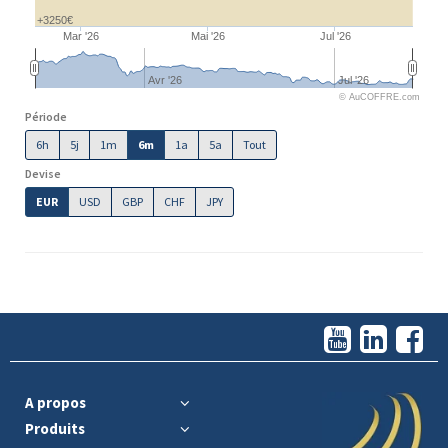
+3250€
Mar '26
Mai '26
Jul '26
Avr '26
Jul '26
© AuCOFFRE.com
Période
6h
5j
1m
6m
1a
5a
Tout
Devise
EUR
USD
GBP
CHF
JPY
A propos
Produits