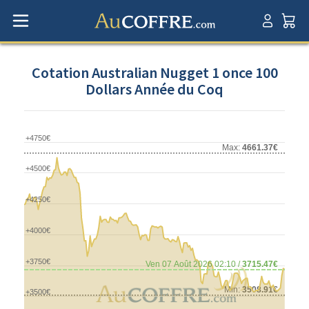
Cotation Australian Nugget 1 once 100
Dollars Année du Coq
+4750€
Max:
4661.37€
+4500€
+4250€
+4000€
+3750€
Ven 07 Août 2026 02:10 /
3715.47€
Min:
3508.91€
+3500€