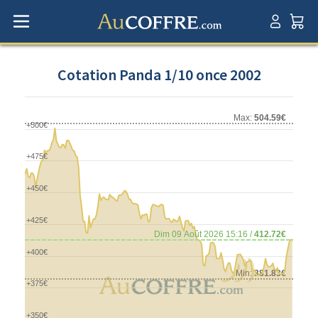
Cotation Panda 1/10 once 2002
Max:
504.59€
+500€
+475€
+450€
+425€
Dim 09 Août 2026 15:16 /
412.72€
+400€
Min:
381.83€
+375€
+350€