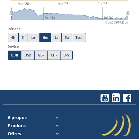
Mar '26
Mai '26
Jul '26
Avr '26
Jul '26
© AuCOFFRE.com
Période
6h
5j
1m
6m
1a
5a
Tout
Devise
EUR
USD
GBP
CHF
JPY
A propos
Produits
Offres