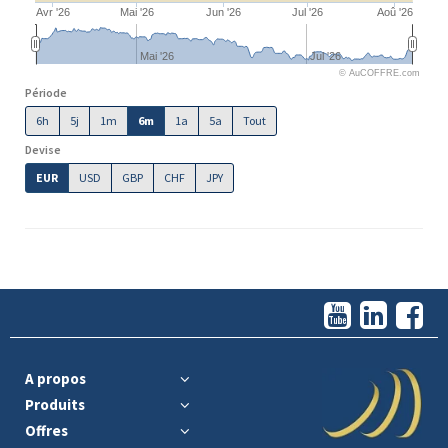
Avr '26
Mai '26
Jun '26
Jul '26
Aoû '26
Mai '26
Jul '26
© AuCOFFRE.com
Période
6h
5j
1m
6m
1a
5a
Tout
Devise
EUR
USD
GBP
CHF
JPY
A propos
Produits
Offres