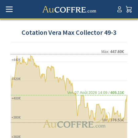
Cotation Vera Max Collector 49-3
Max:
447.60€
+440€
+420€
Ven 07 Août 2026 14:09 /
405.11€
+400€
+380€
Min:
376.53€
+360€