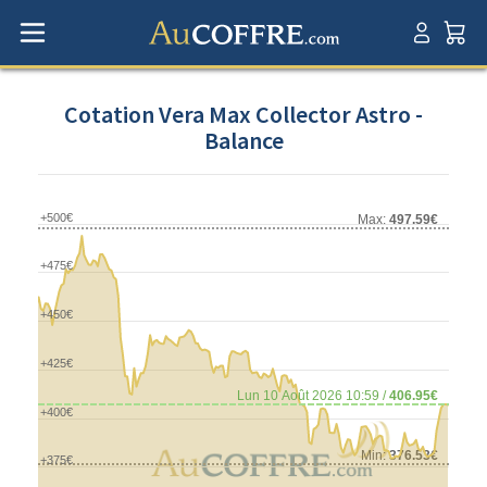
Cotation Vera Max Collector Astro -
Balance
+500€
Max:
497.59€
+475€
+450€
+425€
Lun 10 Août 2026 10:59 /
406.95€
+400€
Min:
376.53€
+375€