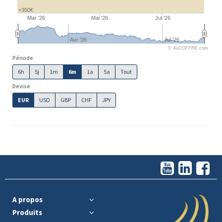
+350€
Mar '26
Mai '26
Jul '26
Avr '26
Jul '26
© AuCOFFRE.com
Période
6h
5j
1m
6m
1a
5a
Tout
Devise
EUR
USD
GBP
CHF
JPY
A propos
Produits