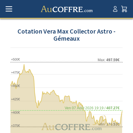
Cotation Vera Max Collector Astro -
Gémeaux
+500€
Max:
497.59€
+475€
+450€
+425€
Ven 07 Août 2026 19:19 /
407.27€
+400€
Min:
376.53€
+375€