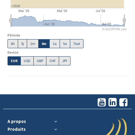
+350€
Mar '26
Mai '26
Jul '26
Avr '26
Jul '26
© AuCOFFRE.com
Période
6h
5j
1m
6m
1a
5a
Tout
Devise
EUR
USD
GBP
CHF
JPY
A propos
Produits