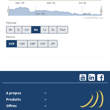
Mar '26
Mai '26
Jul '26
Avr '26
Jul '26
© AuCOFFRE.com
Période
6h
5j
1m
6m
1a
5a
Tout
Devise
EUR
USD
GBP
CHF
JPY
A propos
Produits
Offres