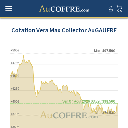
Cotation Vera Max Collector AuGAUFRE
+500€
Max:
497.59€
+475€
+450€
+425€
Ven 07 Août 2026 03:29 /
398.56€
+400€
Min:
376.53€
+375€
+350€