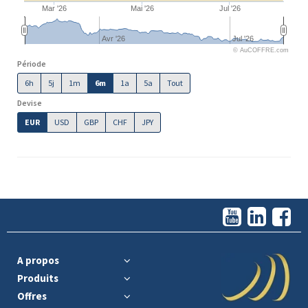
Mar '26
Mai '26
Jul '26
Avr '26
Jul '26
© AuCOFFRE.com
Période
6h
5j
1m
6m
1a
5a
Tout
Devise
EUR
USD
GBP
CHF
JPY
A propos
Produits
Offres