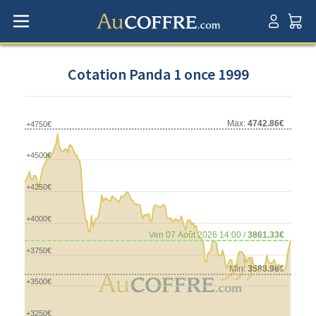
Cotation Panda 1 once 1999
Max:
4742.86€
+4750€
+4500€
+4250€
+4000€
Ven 07 Août 2026 14:00 /
3861.33€
+3750€
Min:
3588.98€
+3500€
+3250€