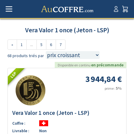
Vera Valor 1 once (Jeton - LSP)
«
1
...
5
6
7
68 produits triés par
en précommande
Disponible en continu
LSP
3 944,84 €
5%
prime :
Vera Valor 1 once (Jeton - LSP)
Coffre :
Livrable :
Non