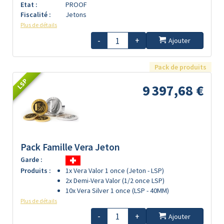
Etat :
PROOF
Fiscalité :
Jetons
Plus de détails
-
+
Ajouter
Pack de produits
LSP
9 397,68 €
Pack Famille Vera Jeton
Garde :
Produits :
1x Vera Valor 1 once (Jeton - LSP)
2x Demi-Vera Valor (1/2 once LSP)
10x Vera Silver 1 once (LSP - 40MM)
Plus de détails
-
+
Ajouter