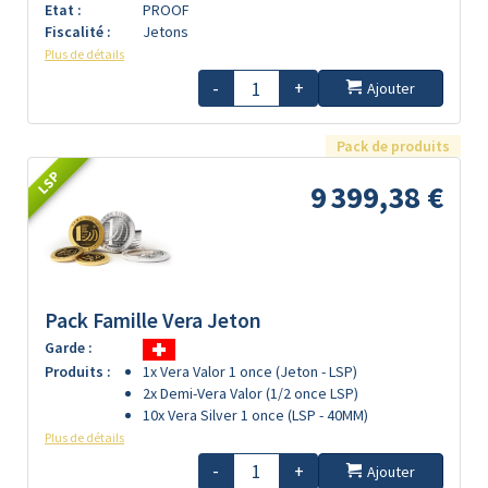
Etat :
PROOF
Fiscalité :
Jetons
Plus de détails
-
+
Ajouter
Pack de produits
LSP
9 399,38 €
Pack Famille Vera Jeton
Garde :
Produits :
1x Vera Valor 1 once (Jeton - LSP)
2x Demi-Vera Valor (1/2 once LSP)
10x Vera Silver 1 once (LSP - 40MM)
Plus de détails
-
+
Ajouter