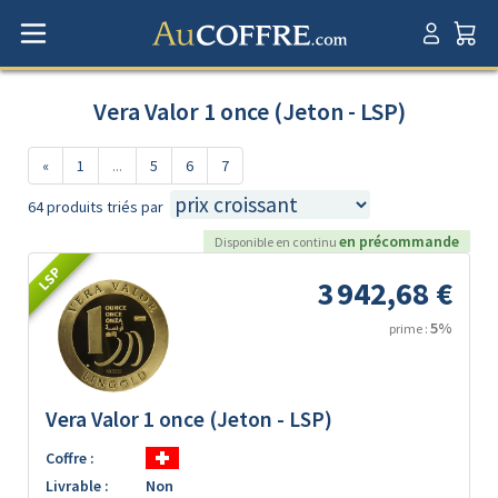
Vera Valor 1 once (Jeton - LSP)
«
1
...
5
6
7
64 produits triés par
en précommande
Disponible en continu
LSP
3 942,68 €
5%
prime :
Vera Valor 1 once (Jeton - LSP)
Coffre :
Livrable :
Non