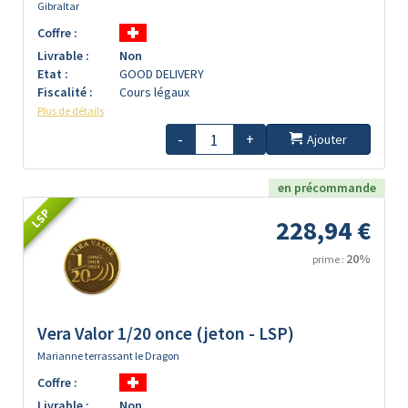
Gibraltar
Coffre :
Livrable :
Non
Etat :
GOOD DELIVERY
Fiscalité :
Cours légaux
Plus de détails
-
+
Ajouter
en précommande
LSP
228,94 €
20%
prime :
Vera Valor 1/20 once (jeton - LSP)
Marianne terrassant le Dragon
Coffre :
Livrable :
Non