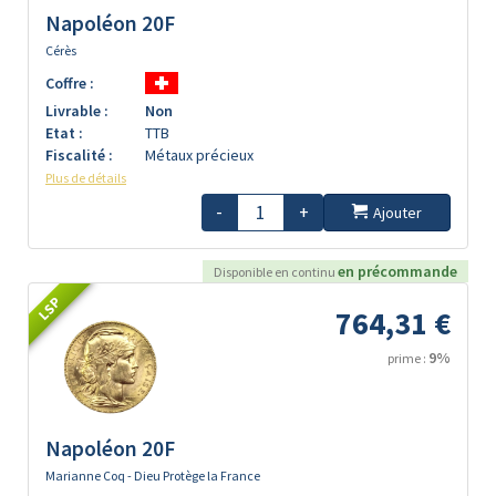
Napoléon 20F
Cérès
Coffre :
Livrable :
Non
Etat :
TTB
Fiscalité :
Métaux précieux
Plus de détails
-
+
Ajouter
en précommande
Disponible en continu
LSP
764,31 €
9%
prime :
Napoléon 20F
Marianne Coq - Dieu Protège la France