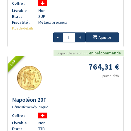
Coffre :
Livrable :
Non
Etat :
SUP
Fiscalité :
Métaux précieux
Plus de détails
-
+
Ajouter
en précommande
Disponible en continu
LSP
764,31 €
9%
prime :
Napoléon 20F
Génie IIIème République
Coffre :
Livrable :
Non
Etat :
TTB