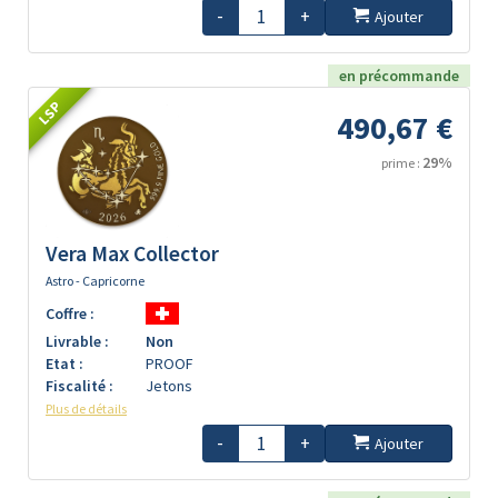
-
+
Ajouter
en précommande
LSP
490,67 €
29%
prime :
Vera Max Collector
Astro - Capricorne
Coffre :
Livrable :
Non
Etat :
PROOF
Fiscalité :
Jetons
Plus de détails
-
+
Ajouter