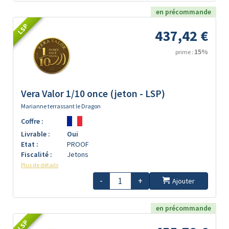
en précommande
LSP
437,42 €
15%
prime :
Vera Valor 1/10 once (jeton - LSP)
Marianne terrassant le Dragon
Coffre :
Livrable :
Oui
Etat :
PROOF
Fiscalité :
Jetons
Plus de détails
-
+
Ajouter
en précommande
LSP