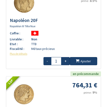
8.5%
prime :
Napoléon 20F
Napoléon III Tête Nue
Coffre :
Livrable :
Non
Etat :
TTB
Fiscalité :
Métaux précieux
Plus de détails
-
+
Ajouter
en précommande
LSP
764,31 €
9%
prime :