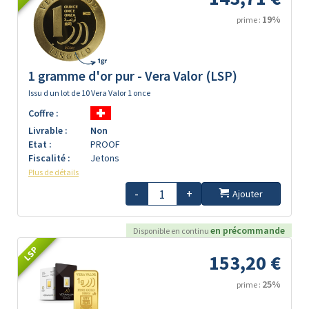
19%
prime :
1 gramme d'or pur - Vera Valor (LSP)
Issu d un lot de 10 Vera Valor 1 once
Coffre :
Livrable :
Non
Etat :
PROOF
Fiscalité :
Jetons
Plus de détails
-
+
Ajouter
en précommande
Disponible en continu
LSP
153,20 €
25%
prime :