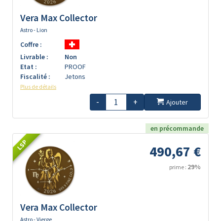
Vera Max Collector
Astro - Lion
Coffre :
Livrable :
Non
Etat :
PROOF
Fiscalité :
Jetons
Plus de détails
-
+
Ajouter
en précommande
LSP
490,67 €
29%
prime :
Vera Max Collector
Astro - Vierge