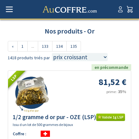
Nos produits - Or
«
1
...
133
134
135
1418 produits triés par
en précommande
LSP
81,52 €
35%
prime :
1/2 gramme d or pur - OZE (LSP)
Valide 1g LSP
Issu d un lot de 500 grammes de bijoux
Coffre :