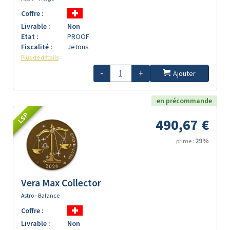
Coffre :
Livrable :
Non
Etat :
PROOF
Fiscalité :
Jetons
Plus de détails
-
+
Ajouter
en précommande
LSP
490,67 €
29%
prime :
Vera Max Collector
Astro - Balance
Coffre :
Livrable :
Non