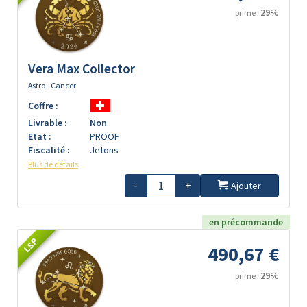
29%
prime :
Vera Max Collector
Astro - Cancer
Coffre :
Livrable :
Non
Etat :
PROOF
Fiscalité :
Jetons
Plus de détails
-
+
Ajouter
en précommande
LSP
490,67 €
29%
prime :