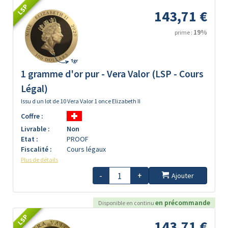
LSP
143,71 €
19%
prime :
1 gramme d'or pur - Vera Valor (LSP - Cours
Légal)
Issu d un lot de 10 Vera Valor 1 once Elizabeth II
Coffre :
Livrable :
Non
Etat :
PROOF
Fiscalité :
Cours légaux
Plus de détails
-
+
Ajouter
en précommande
Disponible en continu
LSP
143,71 €