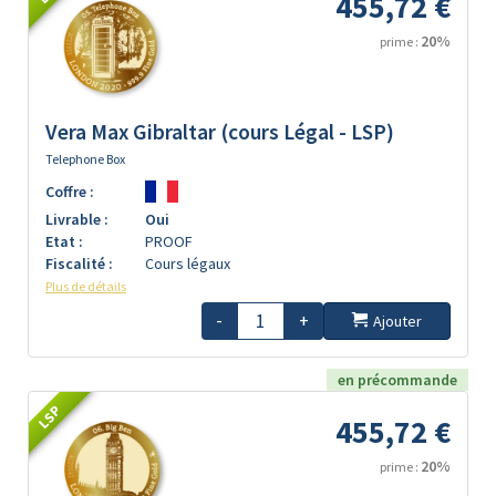
455,72 €
20%
prime :
Vera Max Gibraltar (cours Légal - LSP)
Telephone Box
Coffre :
Livrable :
Oui
Etat :
PROOF
Fiscalité :
Cours légaux
Plus de détails
-
+
Ajouter
en précommande
LSP
455,72 €
20%
prime :