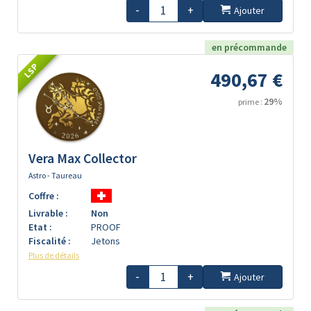
-
+
Ajouter
en précommande
LSP
490,67 €
29%
prime :
Vera Max Collector
Astro - Taureau
Coffre :
Livrable :
Non
Etat :
PROOF
Fiscalité :
Jetons
Plus de détails
-
+
Ajouter