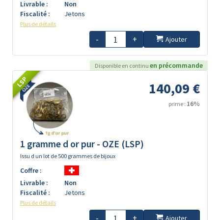
Livrable :
Non
Fiscalité :
Jetons
Plus de détails
-
+
Ajouter
en précommande
Disponible en continu
LSP
140,09 €
16%
prime :
1 gramme d or pur - OZE (LSP)
Issu d un lot de 500 grammes de bijoux
Coffre :
Livrable :
Non
Fiscalité :
Jetons
Plus de détails
-
+
Ajouter