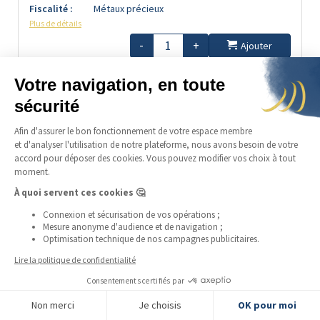
Fiscalité :
Métaux précieux
Plus de détails
-
+
Ajouter
en précommande
Disponible en continu
LSP
764,31 €
9%
prime :
Napoléon 20F
Marianne Coq - Liberté Egalité Fraternité
Coffre :
Livrable :
Non
Etat :
SUP
Fiscalité :
Métaux précieux
Plus de détails
FILTRER LES PRODUITS
-
+
Ajouter