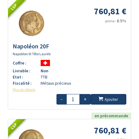
LSP
760,81 €
8.5%
prime :
Napoléon 20F
Napoléon III Tête Laurée
Coffre :
Livrable :
Non
Etat :
TTB
Fiscalité :
Métaux précieux
Plus de détails
-
+
Ajouter
en précommande
LSP
760,81 €