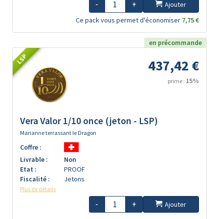
-
+
Ajouter
Ce pack vous permet d'économiser
7,75 €
en précommande
LSP
437,42 €
15%
prime :
Vera Valor 1/10 once (jeton - LSP)
Marianne terrassant le Dragon
Coffre :
Livrable :
Non
Etat :
PROOF
Fiscalité :
Jetons
Plus de détails
-
+
Ajouter