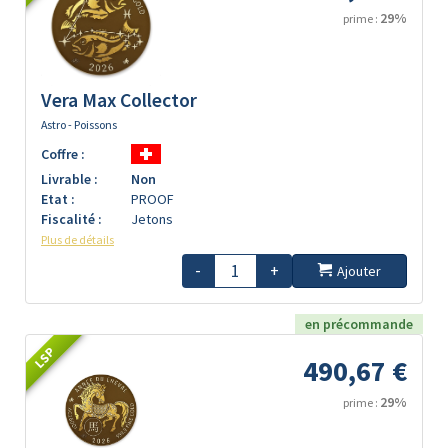
29%
prime :
Vera Max Collector
Astro - Poissons
Coffre :
Livrable :
Non
Etat :
PROOF
Fiscalité :
Jetons
Plus de détails
-
+
Ajouter
en précommande
LSP
490,67 €
29%
prime :