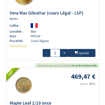
Vera Max Gibraltar (cours Légal - LSP)
Big Ben
Coffre :
Livrable :
Oui
Etat :
PROOF
Fiscalité :
Cours légaux
Plus de détails
-
+
Ajouter
en précommande
Valable jusqu'au 01/10/2026
LSP
469,47 €
25%
prime :
Maple Leaf 1/10 once