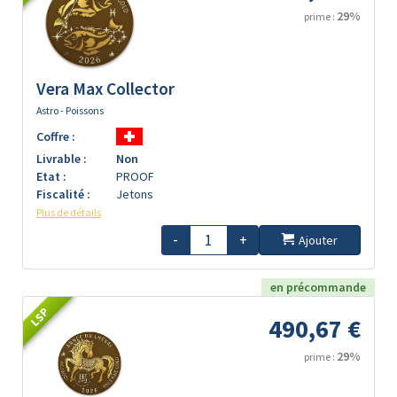
29%
prime :
Vera Max Collector
Astro - Poissons
Coffre :
Livrable :
Non
Etat :
PROOF
Fiscalité :
Jetons
Plus de détails
-
+
Ajouter
en précommande
LSP
490,67 €
29%
prime :