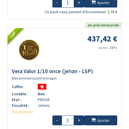
-
+
Ajouter
Ce pack vous permet d'économiser
7,75 €
en précommande
LSP
437,42 €
15%
prime :
Vera Valor 1/10 once (jeton - LSP)
Marianne terrassant le Dragon
Coffre :
Livrable :
Non
Etat :
PROOF
Fiscalité :
Jetons
Plus de détails
-
+
Ajouter