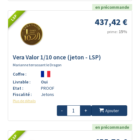
en précommande
LSP
437,42 €
15%
prime :
Vera Valor 1/10 once (jeton - LSP)
Marianne terrassant le Dragon
Coffre :
Livrable :
Oui
Etat :
PROOF
Fiscalité :
Jetons
Plus de détails
-
+
Ajouter
en précommande
LSP