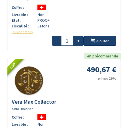
Coffre :
Livrable :
Non
Etat :
PROOF
Fiscalité :
Jetons
Plus de détails
-
+
Ajouter
en précommande
LSP
490,67 €
29%
prime :
Vera Max Collector
Astro - Balance
Coffre :
Livrable :
Non