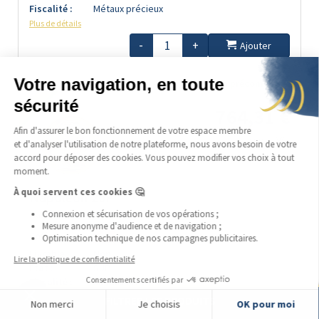
Fiscalité :
Métaux précieux
Plus de détails
-
+
Ajouter
en précommande
Disponible en continu
LSP
764,31 €
9%
prime :
Napoléon 20F
Marianne Coq - Liberté Egalité Fraternité
Coffre :
Livrable :
Non
Etat :
SUP
Fiscalité :
Métaux précieux
Plus de détails
FILTRER LES PRODUITS
-
+
Ajouter