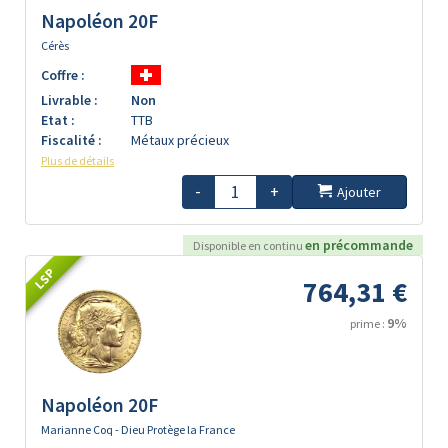
Napoléon 20F
Cérès
Coffre :
Livrable :
Non
Etat :
TTB
Fiscalité :
Métaux précieux
Plus de détails
-
+
Ajouter
en précommande
Disponible en continu
LSP
764,31 €
9%
prime :
Napoléon 20F
Marianne Coq - Dieu Protège la France