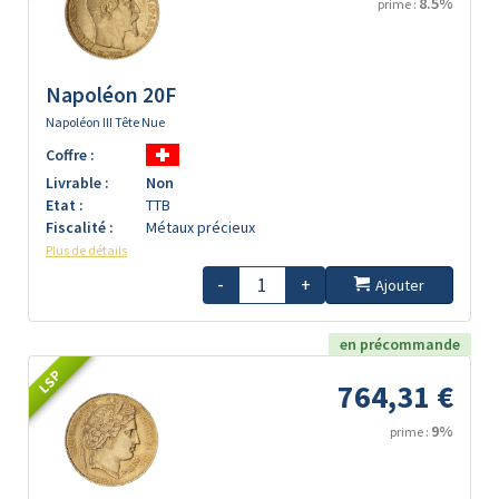
8.5%
prime :
Napoléon 20F
Napoléon III Tête Nue
Coffre :
Livrable :
Non
Etat :
TTB
Fiscalité :
Métaux précieux
Plus de détails
-
+
Ajouter
en précommande
LSP
764,31 €
9%
prime :