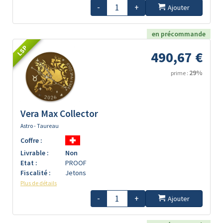
-
+
Ajouter
en précommande
LSP
490,67 €
29%
prime :
Vera Max Collector
Astro - Taureau
Coffre :
Livrable :
Non
Etat :
PROOF
Fiscalité :
Jetons
Plus de détails
-
+
Ajouter