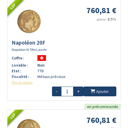
LSP
760,81 €
8.5%
prime :
Napoléon 20F
Napoléon III Tête Laurée
Coffre :
Livrable :
Non
Etat :
TTB
Fiscalité :
Métaux précieux
Plus de détails
-
+
Ajouter
en précommande
LSP
760,81 €