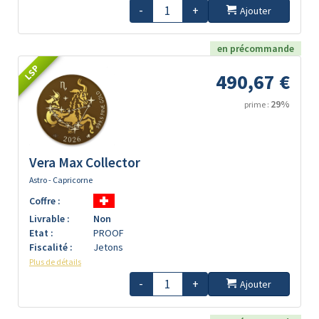
-
+
Ajouter
en précommande
LSP
490,67 €
29%
prime :
Vera Max Collector
Astro - Capricorne
Coffre :
Livrable :
Non
Etat :
PROOF
Fiscalité :
Jetons
Plus de détails
-
+
Ajouter