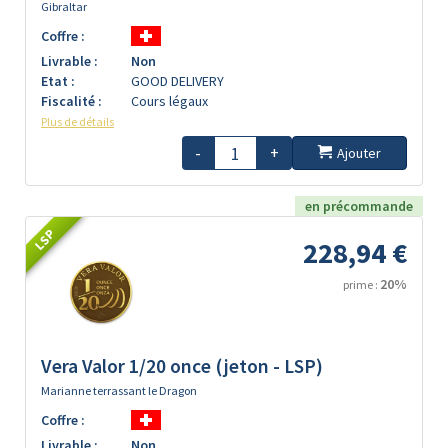
Gibraltar
Coffre :
Livrable :
Non
Etat :
GOOD DELIVERY
Fiscalité :
Cours légaux
Plus de détails
-
+
Ajouter
en précommande
LSP
228,94 €
20%
prime :
Vera Valor 1/20 once (jeton - LSP)
Marianne terrassant le Dragon
Coffre :
Livrable :
Non