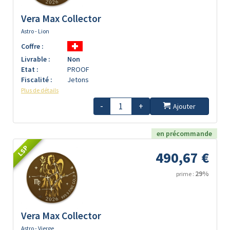
Vera Max Collector
Astro - Lion
Coffre :
Livrable :
Non
Etat :
PROOF
Fiscalité :
Jetons
Plus de détails
-
+
Ajouter
en précommande
LSP
490,67 €
29%
prime :
Vera Max Collector
Astro - Vierge