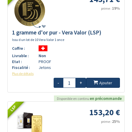
19%
prime :
1 gramme d'or pur - Vera Valor (LSP)
Issu d un lot de 10 Vera Valor 1 once
Coffre :
Livrable :
Non
Etat :
PROOF
Fiscalité :
Jetons
Plus de détails
-
+
Ajouter
en précommande
Disponible en continu
LSP
153,20 €
25%
prime :