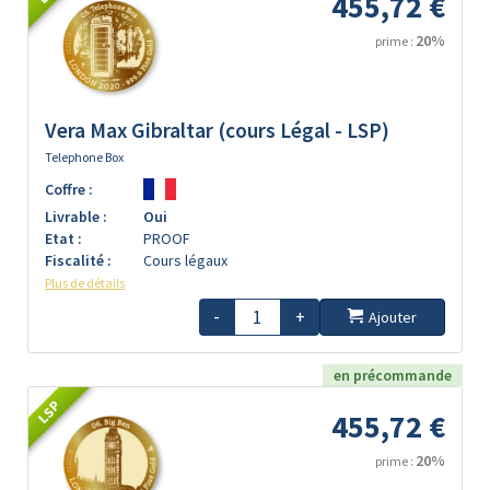
455,72 €
20%
prime :
Vera Max Gibraltar (cours Légal - LSP)
Telephone Box
Coffre :
Livrable :
Oui
Etat :
PROOF
Fiscalité :
Cours légaux
Plus de détails
-
+
Ajouter
en précommande
LSP
455,72 €
20%
prime :