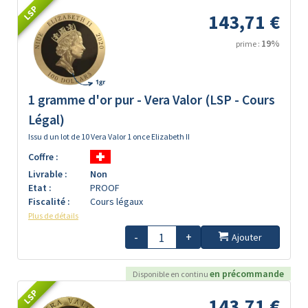
LSP
143,71 €
19%
prime :
1 gramme d'or pur - Vera Valor (LSP - Cours
Légal)
Issu d un lot de 10 Vera Valor 1 once Elizabeth II
Coffre :
Livrable :
Non
Etat :
PROOF
Fiscalité :
Cours légaux
Plus de détails
-
+
Ajouter
en précommande
Disponible en continu
LSP
143,71 €