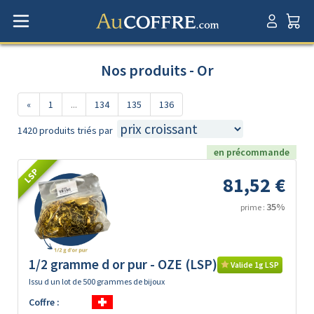
Nos produits - Or
«
1
...
134
135
136
1420 produits triés par
en précommande
LSP
81,52 €
35%
prime :
1/2 gramme d or pur - OZE (LSP)
Valide 1g LSP
Issu d un lot de 500 grammes de bijoux
Coffre :