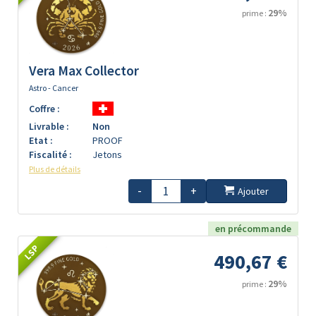
29%
prime :
Vera Max Collector
Astro - Cancer
Coffre :
Livrable :
Non
Etat :
PROOF
Fiscalité :
Jetons
Plus de détails
-
+
Ajouter
en précommande
LSP
490,67 €
29%
prime :