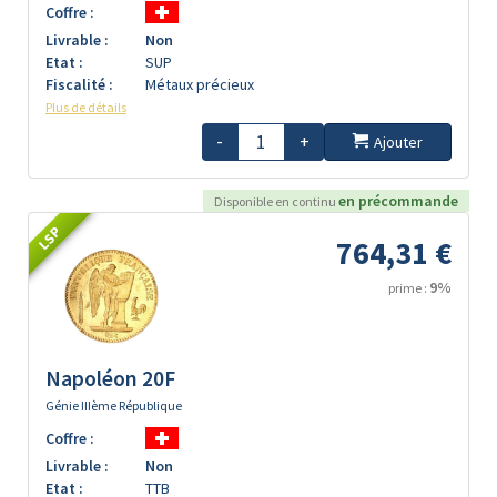
Coffre :
Livrable :
Non
Etat :
SUP
Fiscalité :
Métaux précieux
Plus de détails
-
+
Ajouter
en précommande
Disponible en continu
LSP
764,31 €
9%
prime :
Napoléon 20F
Génie IIIème République
Coffre :
Livrable :
Non
Etat :
TTB