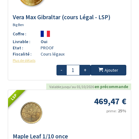
Vera Max Gibraltar (cours Légal - LSP)
Big Ben
Coffre :
Livrable :
Oui
Etat :
PROOF
Fiscalité :
Cours légaux
Plus de détails
-
+
Ajouter
en précommande
Valable jusqu'au 01/10/2026
LSP
469,47 €
25%
prime :
Maple Leaf 1/10 once