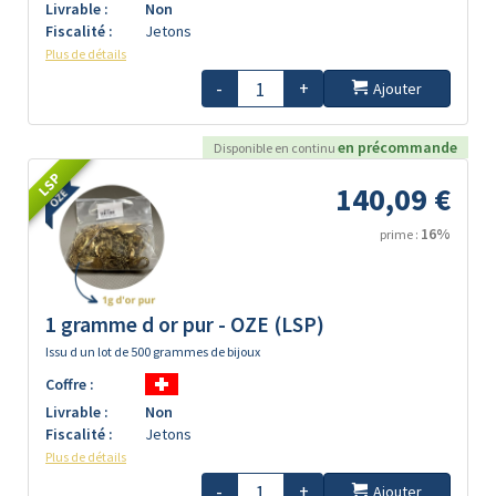
Livrable :
Non
Fiscalité :
Jetons
Plus de détails
-
+
Ajouter
en précommande
Disponible en continu
LSP
140,09 €
16%
prime :
1 gramme d or pur - OZE (LSP)
Issu d un lot de 500 grammes de bijoux
Coffre :
Livrable :
Non
Fiscalité :
Jetons
Plus de détails
-
+
Ajouter